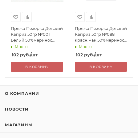
Пряжа Пехорка Детский
Пряжа Пехорка Детский
Каприз 50гр №001
Каприз 50гр №088
Белый 50%меринос
красн.мак 50%меринос
50%фибра 225м 102=
50%фибра 225м 102=
Много
Много
102
руб.
/шт
102
руб.
/шт
В КОРЗИНУ
В КОРЗИНУ
О КОМПАНИИ
НОВОСТИ
МАГАЗИНЫ