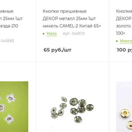
ивные
Кнопки пришивные
Кнопк
 25мм 1шт
ДЕКОР металл 25мм 1шт
ДЕКОР 
езда-210
никель CAMEL-2 Китай 65=
золото
100=
Мало
Арт.: 046572
: 046583
Мног
65
руб.
/шт
100
р