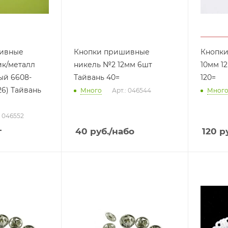
ивные
Кнопки пришивные
Кнопк
ик/металл
никель №2 12мм 6шт
10мм 1
ый 6608-
Тайвань 40=
120=
26) Тайвань
Много
Арт.: 046544
Мног
: 046552
т
40
руб.
/набо
120
ру