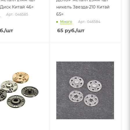
 Диск Китай 46=
никель Звезда-210 Китай
65=
о
Арт.: 046585
Много
Арт.: 046584
б.
/шт
65
руб.
/шт