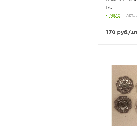
170=
Мало
Арт.:
170
руб.
/ш