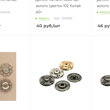
золото Цветок-102 Китай
золото
40=
 046558
Мног
Много
Арт.: 046592
т
40
руб.
/шт
46
ру