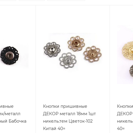
ивные
Кнопки пришивные
Кнопк
ик/металл
ДЕКОР металл 18мм 1шт
ДЕКОР 
ный Бабочка
никель.тем Цветок-102
никель
Китай 40=
40=