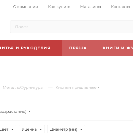
О компании
Как купить
Магазины
Контакты
ШИТЬЯ И РУКОДЕЛИЯ
ПРЯЖА
КНИГИ И Ж
—
МеталлоФурнитура
Кнопки пришивные
(возрастание)
Цвет
Уценка
Диаметр (мм)