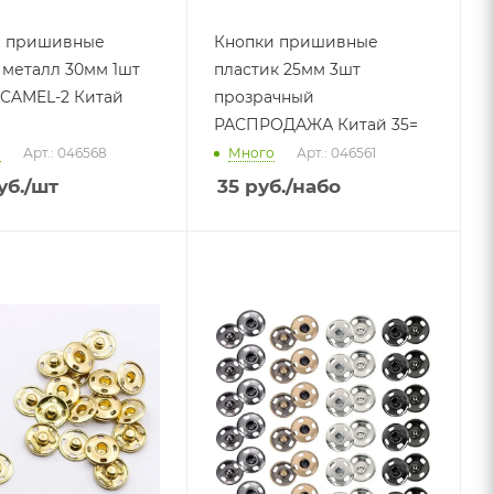
и пришивные
Кнопки пришивные
металл 30мм 1шт
пластик 25мм 3шт
 CAMEL-2 Китай
прозрачный
РАСПРОДАЖА Китай 35=
о
Арт.: 046568
Много
Арт.: 046561
уб.
/шт
35
руб.
/набо