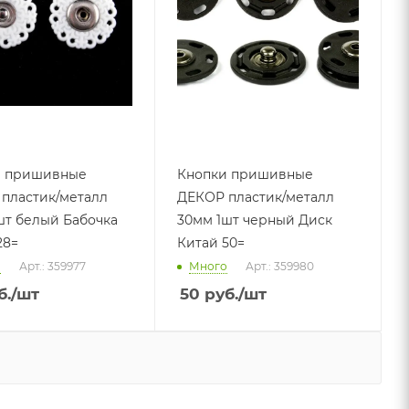
и пришивные
Кнопки пришивные
пластик/металл
ДЕКОР пластик/металл
шт белый Бабочка
30мм 1шт черный Диск
28=
Китай 50=
о
Арт.: 359977
Много
Арт.: 359980
б.
/шт
50
руб.
/шт