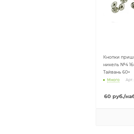
Кнопки приш
никель №4 1
Тайвань 60=
Много
Арт.
60
руб.
/на