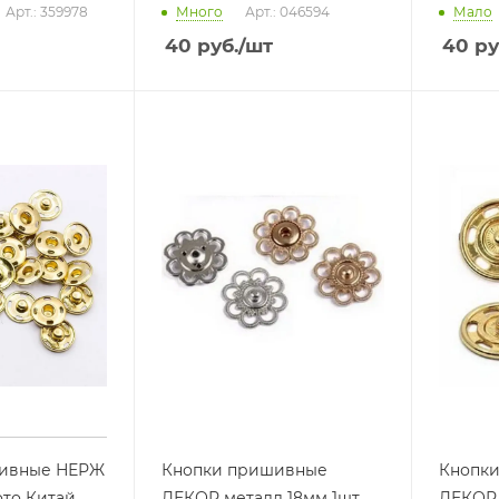
Арт.: 359978
Много
Арт.: 046594
Мало
40
руб.
/шт
40
ру
шивные НЕРЖ
Кнопки пришивные
Кнопк
ото Китай
ДЕКОР металл 18мм 1шт
ДЕКОР 