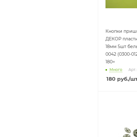
Кнопки приш
ДЕКОР пласт
18мм 5шт бел
0042 (0300-01
180=
Много
Арт.
180
руб.
/ш