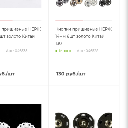
и пришивные НЕРЖ
Кнопки пришивные НЕРЖ
2шт золото Китай
14мм 6шт золото Китай
130=
о
Арт.: 046535
Много
Арт.: 046528
б.
/шт
130
руб.
/шт