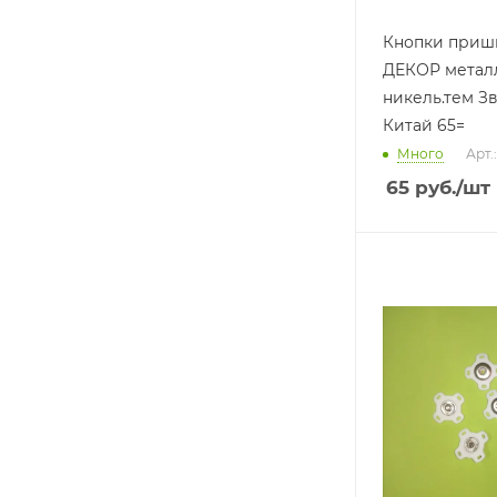
Кнопки приш
ДЕКОР металл
никель.тем Зв
Китай 65=
Много
Арт.
65
руб.
/шт