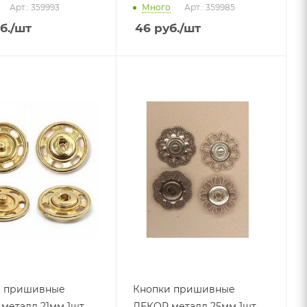
Арт.: 359993
Много
Арт.: 359985
б.
/шт
46
руб.
/шт
и пришивные
Кнопки пришивные
металл 21мм 1шт
ДЕКОР металл 25мм 1шт