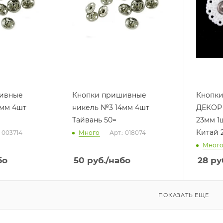
ивные
Кнопки пришивные
Кнопк
6мм 4шт
никель №3 14мм 4шт
ДЕКОР 
Тайвань 50=
23мм 1
Китай 
: 003714
Много
Арт.: 018074
Мног
бо
50
руб.
/набо
28
ру
ПОКАЗАТЬ ЕЩЕ