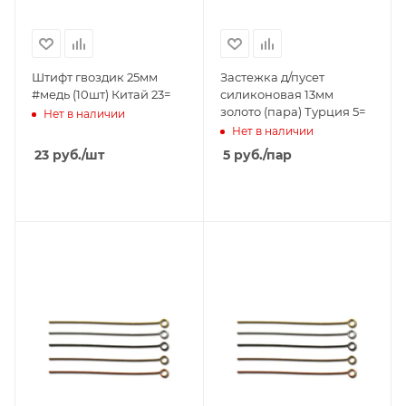
Штифт гвоздик 25мм
Застежка д/пусет
#медь (10шт) Китай 23=
силиконовая 13мм
золото (пара) Турция 5=
Нет в наличии
Нет в наличии
23
руб.
/шт
5
руб.
/пар