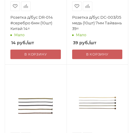
Розетка д/бус DR-014
Розетка д/бус DC-003/05
#серебро 6мм (10шт)
медь (10шт) 7мм Тайвань
Китай 14=
39=
Мало
Мало
14
руб.
/шт
39
руб.
/шт
В КОРЗИНУ
В КОРЗИНУ