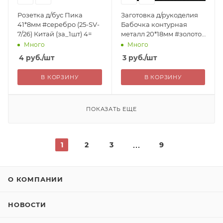
Розетка д/бус Пика
Заготовка д/рукоделия
41*8мм #серебро (25-SV-
Бабочка контурная
7/26) Китай (за_1шт) 4=
металл 20*18мм #золото
желтое (25-SV-7/19) Китай
Много
Много
(за_1шт) 3=
4
руб.
/шт
3
руб.
/шт
В КОРЗИНУ
В КОРЗИНУ
ПОКАЗАТЬ ЕЩЕ
1
2
3
9
О КОМПАНИИ
НОВОСТИ