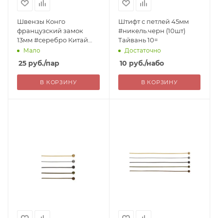
Швензы Конго
Штифт с петлей 45мм
французский замок
#никель.черн (10шт)
13мм #серебро Китай
Тайвань 10=
(пара) 25=
Мало
Достаточно
25
руб.
/пар
10
руб.
/набо
В КОРЗИНУ
В КОРЗИНУ