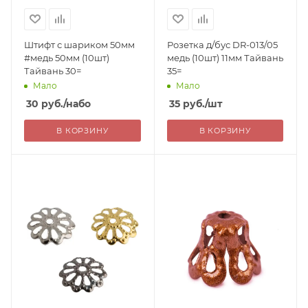
Штифт с шариком 50мм
Розетка д/бус DR-013/05
#медь 50мм (10шт)
медь (10шт) 11мм Тайвань
Тайвань 30=
35=
Мало
Мало
30
руб.
/набо
35
руб.
/шт
В КОРЗИНУ
В КОРЗИНУ