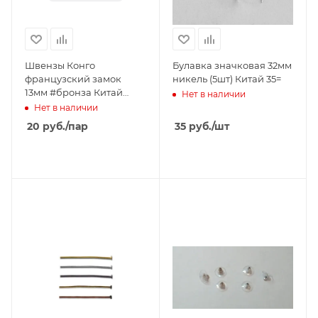
Швензы Конго
Булавка значковая 32мм
французский замок
никель (5шт) Китай 35=
13мм #бронза Китай
Нет в наличии
(пара) 20=
Нет в наличии
20
руб.
/пар
35
руб.
/шт