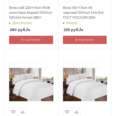
Бязь наб 220+/-5см 3148
Бязь 150+/-5см г/к
монстера /серый 100%хл
черный 100%хл 144г/м2
120г/м2 Китай 280=
ГОСТ РОССИЯ 255=
Достаточно
Много
280
руб.
/м
255
руб.
/м
В КОРЗИНУ
В КОРЗИНУ