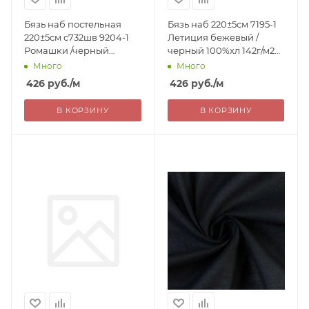
Бязь наб постельная
Бязь наб 220±5см 7195-1
220±5см с732шв 9204-1
Летиция бежевый /
Ромашки /черный
черный 100%хл 142г/м2
100%хл ГОСТ РОССИЯ
ГОСТ РОССИЯ 426=
Много
Много
426=
426
руб.
/м
426
руб.
/м
В КОРЗИНУ
В КОРЗИНУ