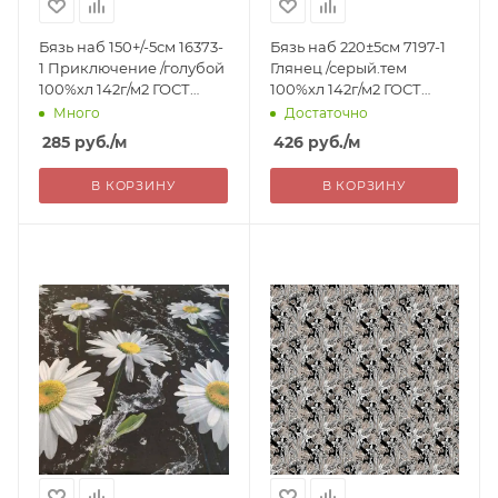
Бязь наб 150+/-5см 16373-
Бязь наб 220±5см 7197-1
1 Приключение /голубой
Глянец /серый.тем
100%хл 142г/м2 ГОСТ
100%хл 142г/м2 ГОСТ
РОССИЯ 285=
РОССИЯ 426=
Много
Достаточно
285
руб.
/м
426
руб.
/м
В КОРЗИНУ
В КОРЗИНУ