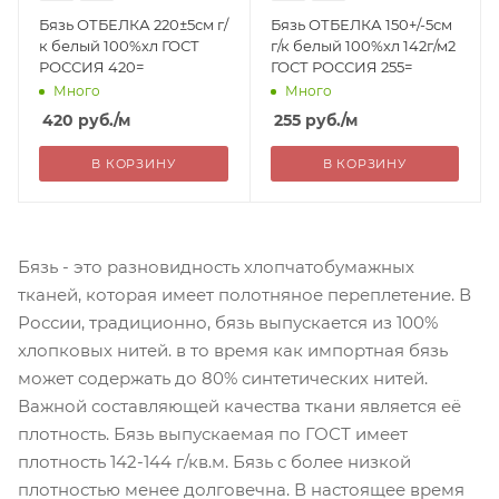
Бязь ОТБЕЛКА 220±5см г/
Бязь ОТБЕЛКА 150+/-5см
к белый 100%хл ГОСТ
г/к белый 100%хл 142г/м2
РОССИЯ 420=
ГОСТ РОССИЯ 255=
Много
Много
420
руб.
/м
255
руб.
/м
В КОРЗИНУ
В КОРЗИНУ
Бязь - это разновидность хлопчатобумажных
тканей, которая имеет полотняное переплетение. В
России, традиционно, бязь выпускается из 100%
хлопковых нитей. в то время как импортная бязь
может содержать до 80% синтетических нитей.
Важной составляющей качества ткани является её
плотность. Бязь выпускаемая по ГОСТ имеет
плотность 142-144 г/кв.м. Бязь с более низкой
плотностью менее долговечна. В настоящее время