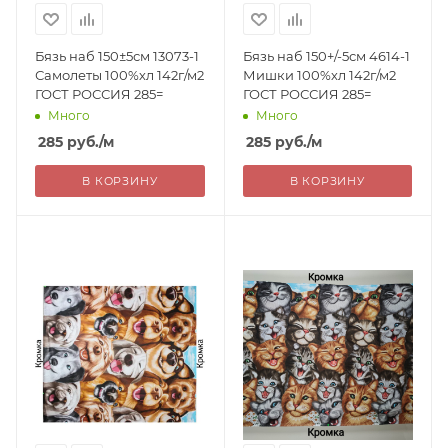
Бязь наб 150±5см 13073-1
Бязь наб 150+/-5см 4614-1
Самолеты 100%хл 142г/м2
Мишки 100%хл 142г/м2
ГОСТ РОССИЯ 285=
ГОСТ РОССИЯ 285=
Много
Много
285
руб.
/м
285
руб.
/м
В КОРЗИНУ
В КОРЗИНУ