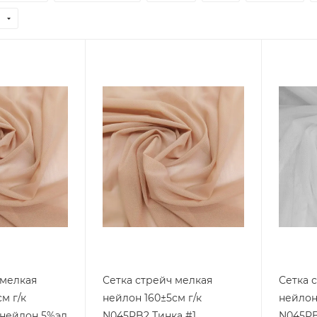
 мелкая
Сетка стрейч мелкая
Сетка 
м г/к
нейлон 160±5см г/к
нейлон 
N045PB2 Тинка #1
N045PB