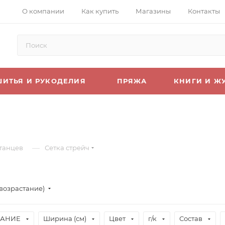
О компании
Как купить
Магазины
Контакты
ШИТЬЯ И РУКОДЕЛИЯ
ПРЯЖА
КНИГИ И Ж
—
 танцев
Сетка стрейч
(возрастание)
АНИЕ
Ширина (см)
Цвет
г/к
Состав