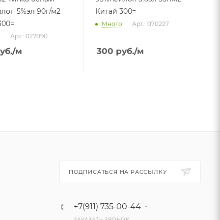
лон 5%эл 90г/м2
Китай 300=
300=
Много
Арт.: 070227
о
Арт.: 027090
уб.
/м
300
руб.
/м
ПОДПИСАТЬСЯ НА РАССЫЛКУ
+7(911) 735-00-44
ЗАКАЗАТЬ ЗВОНОК