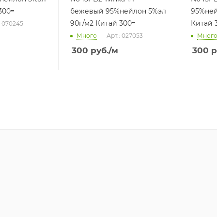
300=
бежевый 95%нейлон 5%эл
95%ней
90г/м2 Китай 300=
Китай 
: 070245
Много
Арт.: 027053
Мног
300
руб.
/м
300
р