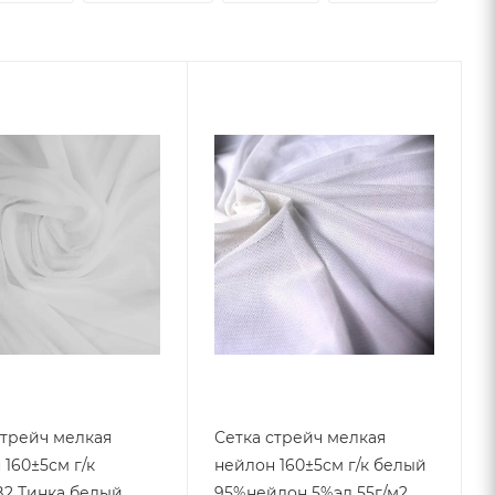
стрейч мелкая
Сетка стрейч мелкая
160±5см г/к
нейлон 160±5см г/к белый
2 Тинка белый
95%нейлон 5%эл 55г/м2