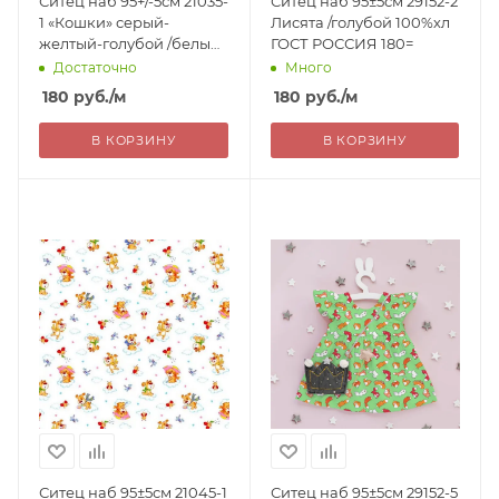
Ситец наб 95+/-5см 21035-
Ситец наб 95±5см 29152-2
1 «Кошки» серый-
Лисята /голубой 100%хл
желтый-голубой /белый
ГОСТ РОССИЯ 180=
100%хл 99г/м2 ГОСТ
Достаточно
Много
РОССИЯ 180=
180
руб.
/м
180
руб.
/м
В КОРЗИНУ
В КОРЗИНУ
Ситец наб 95±5см 21045-1
Ситец наб 95±5см 29152-5