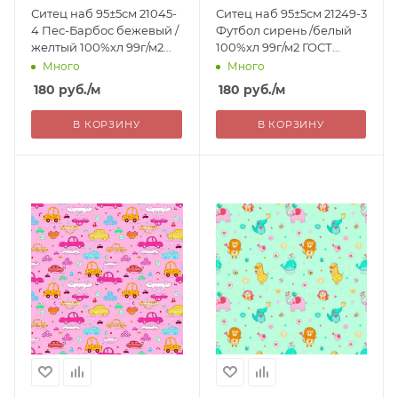
Ситец наб 95±5см 21045-
Ситец наб 95±5см 21249-3
4 Пес-Барбос бежевый /
Футбол сирень /белый
желтый 100%хл 99г/м2
100%хл 99г/м2 ГОСТ
ГОСТ РОССИЯ 180=
РОССИЯ 180=
Много
Много
180
руб.
/м
180
руб.
/м
В КОРЗИНУ
В КОРЗИНУ