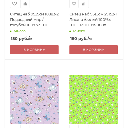
Ситец наб 95±5см 18883-2
Ситец наб 95±5см 29152-1
Подводный мир /
Лисята /белый 100%хл
голубой 100%хл ГОСТ
ГОСТ РОССИЯ 180=
РОССИЯ 180=
Много
Много
180
руб.
/м
180
руб.
/м
В КОРЗИНУ
В КОРЗИНУ