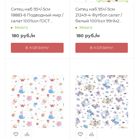
Ситец наб 95+/-5см
Ситец наб 95+/-5см
18883-6 Подводный мир /
21249-4 Футбол салат /
салат 100%хл ГОСТ
белый 100%хл 99г/м2
РОССИЯ 180=
ГОСТ РОССИЯ 180=
Много
Много
180
руб.
/м
180
руб.
/м
В КОРЗИНУ
В КОРЗИНУ