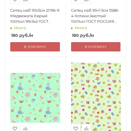
Ситец наб 95±5см 21196-9
Ситец наб 95+/-5см 5586-
Медвежата /серый
4 Котики /желтый
100%хл 99г/м2 ГОСТ
100%хл ГОСТ РОССИЯ
РОССИЯ 180=
180=
Много
Много
180
руб.
/м
180
руб.
/м
В КОРЗИНУ
В КОРЗИНУ