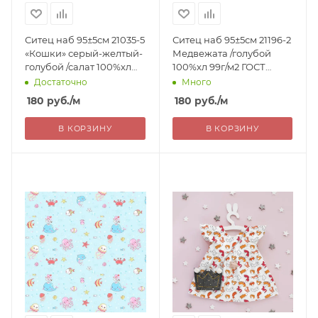
Ситец наб 95±5см 21035-5
Ситец наб 95±5см 21196-2
«Кошки» серый-желтый-
Медвежата /голубой
голубой /салат 100%хл
100%хл 99г/м2 ГОСТ
99г/м2 ГОСТ РОССИЯ
РОССИЯ 180=
Достаточно
Много
180=
180
руб.
/м
180
руб.
/м
В КОРЗИНУ
В КОРЗИНУ