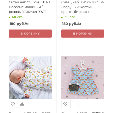
Ситец наб 95±5см 5583-3
Ситец наб 95±5см 18891-6
Весёлые машинки /
Зверушки желтый-
розовый 100%хл ГОСТ
оранж-бирюза /
РОССИЯ 180=
зеленый.св 100%хл ГОСТ
Много
Много
РОССИЯ 180=
180
руб.
/м
180
руб.
/м
В КОРЗИНУ
В КОРЗИНУ