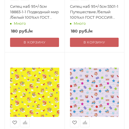
Ситец наб 95+/-5см
Ситец наб 95+/-5см 5501-1
18883-1-1 Подводный мир
Путешествие /белый
/белый 100%хл ГОСТ
100%хл ГОСТ РОССИЯ
РОССИЯ 180=
180=
Много
Много
180
руб.
/м
180
руб.
/м
В КОРЗИНУ
В КОРЗИНУ