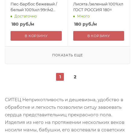
Пес-Барбос бежевый /
Лисята /зеленый 100%хл
белый 100%хл 99г/м2
ГОСТ РОССИЯ 180=
ГОСТ РОССИЯ 180=
Достаточно
Много
180
руб.
/м
180
руб.
/м
В КОРЗИНУ
В КОРЗИНУ
ПОКАЗАТЬ ЕЩЕ
1
2
СИТЕЦ Неприхотливость и дешевизна, удобство в
обработке и легкость позволили ситцу завоевать
сердца представительниц прекрасного пола.
Изделия из него на протяжении нескольких веков
носили мамы, бабушки, его воспевали в советских