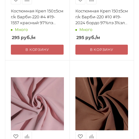
Костюмная Креп 150±5см
Костюмная Креп 150±5см
г/к Барби-220 #4 #19-
г/к Барби-220 #10 #19-
1557 красный 97%пэ
2024 бордо 97%пэ 3%эл
3%эл 220г/м2 Китай 295=
220г/м2 Китай 295=
Много
Много
уценка
уценка
295
руб.
/м
295
руб.
/м
В КОРЗИНУ
В КОРЗИНУ