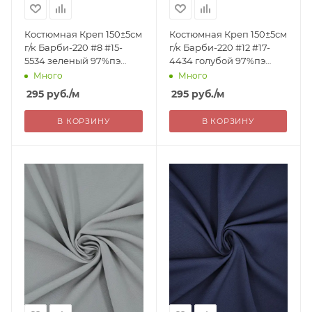
Костюмная Креп 150±5см
Костюмная Креп 150±5см
г/к Барби-220 #8 #15-
г/к Барби-220 #12 #17-
5534 зеленый 97%пэ
4434 голубой 97%пэ
3%эл 220г/м2 Китай 295=
3%эл 220г/м2 Китай 295=
Много
Много
уценка
уценка
295
руб.
/м
295
руб.
/м
В КОРЗИНУ
В КОРЗИНУ