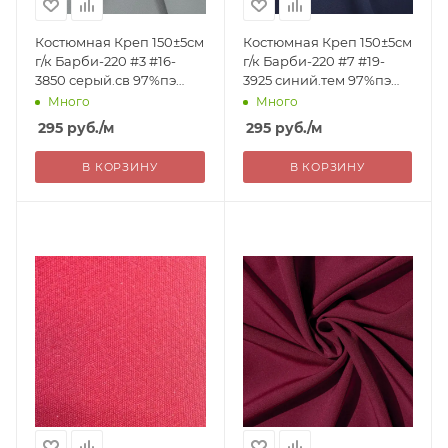
Костюмная Креп 150±5см
Костюмная Креп 150±5см
г/к Барби-220 #3 #16-
г/к Барби-220 #7 #19-
3850 серый.св 97%пэ
3925 синий.тем 97%пэ
3%эл 220г/м2 Китай 295=
3%эл 220г/м2 Китай 295=
Много
Много
уценка
уценка
295
руб.
/м
295
руб.
/м
В КОРЗИНУ
В КОРЗИНУ