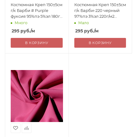
Костюмная Креп 150±5см
Костюмная Креп 150±5см
г/к Барби # Purple
г/к Барби-220 черный
фуксия 95%пэ 5%эл 180г/
97%пэ 3%эл 220г/м2
м2 Китай 295= уценка
Китай 295= уценка
Много
Мало
295
руб.
/м
295
руб.
/м
В КОРЗИНУ
В КОРЗИНУ