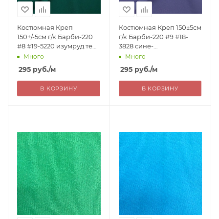
Костюмная Креп
Костюмная Креп 150±5см
150+/-5см г/к Барби-220
г/к Барби-220 #9 #18-
#8 #19-5220 изумруд.тем
3828 сине-
97%пэ 3%эл 220г/м2
сиреневый.тем 97%пэ
Много
Много
Китай 295= уценка
3%эл 220г/м2 Китай 295=
295
руб.
/м
295
руб.
/м
у
В КОРЗИНУ
В КОРЗИНУ