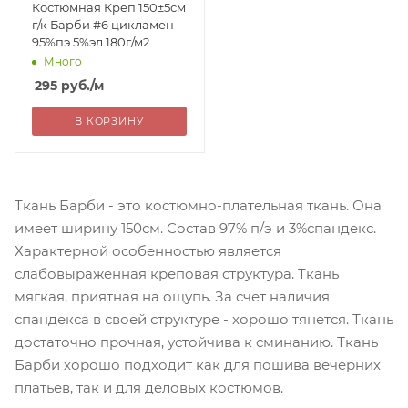
Костюмная Креп 150±5см
г/к Барби #6 цикламен
95%пэ 5%эл 180г/м2
Китай 295= уценка
Много
295
руб.
/м
В КОРЗИНУ
Ткань Барби - это костюмно-плательная ткань. Она
имеет ширину 150см. Состав 97% п/э и 3%спандекс.
Характерной особенностью является
слабовыраженная креповая структура. Ткань
мягкая, приятная на ощупь. За счет наличия
спандекса в своей структуре - хорошо тянется. Ткань
достаточно прочная, устойчива к сминанию. Ткань
Барби хорошо подходит как для пошива вечерних
платьев, так и для деловых костюмов.