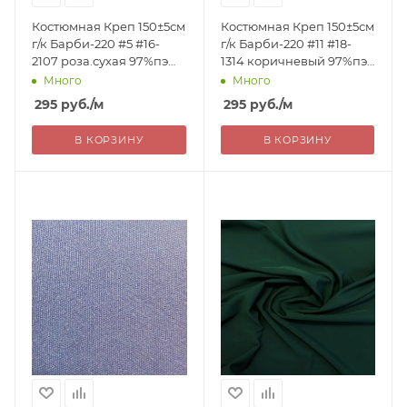
Костюмная Креп 150±5см
Костюмная Креп 150±5см
г/к Барби-220 #5 #16-
г/к Барби-220 #11 #18-
2107 роза.сухая 97%пэ
1314 коричневый 97%пэ
3%эл 220г/м2 Китай 295=
3%эл 220г/м2 Китай 295=
Много
Много
уценка
уценка
295
руб.
/м
295
руб.
/м
В КОРЗИНУ
В КОРЗИНУ