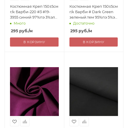
Костюмная Креп 150±5см
Костюмная Креп 150±5см
г/к Барби-220 #3 #19-
г/к Барби # Dark Green
3955 синий 97%пэ 3%эл
зеленый.тем 95%пэ 5%эл
220г/м2 Китай 295=
180г/м2 Китай 295=
Много
Достаточно
уценка
295
руб.
/м
295
руб.
/м
В КОРЗИНУ
В КОРЗИНУ