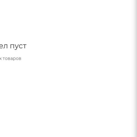
ел пуст
х товаров