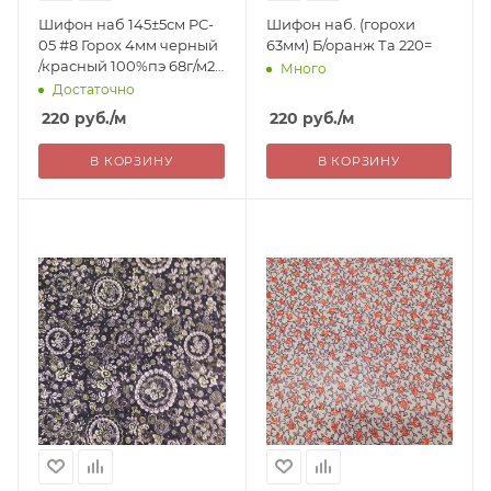
Шифон наб 145±5см PC-
Шифон наб. (горохи
05 #8 Горох 4мм черный
63мм) Б/оранж Та 220=
/красный 100%пэ 68г/м2
Много
Китай 220=
Достаточно
220
руб.
/м
220
руб.
/м
В КОРЗИНУ
В КОРЗИНУ