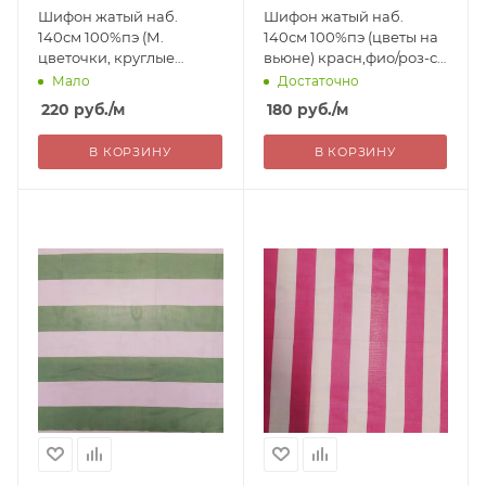
Шифон жатый наб.
Шифон жатый наб.
140см 100%пэ (М.
140см 100%пэ (цветы на
цветочки, круглые
вьюне) красн,фио/роз-св
орнаменты) зел,Б/Ч
Китай 180=
Мало
Достаточно
Китай 220=уц
220
руб.
/м
180
руб.
/м
В КОРЗИНУ
В КОРЗИНУ