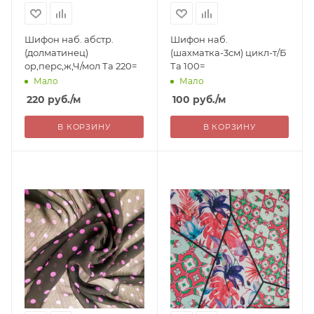
Шифон наб. абстр.
Шифон наб.
(долматинец)
(шахматка-3см) цикл-т/Б
ор,перс,ж,Ч/мол Та 220=
Та 100=
Мало
Мало
220
руб.
/м
100
руб.
/м
В КОРЗИНУ
В КОРЗИНУ