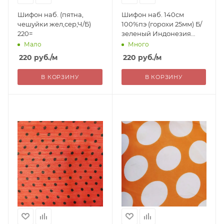
Шифон наб. (пятна,
Шифон наб. 140см
чешуйки жел,сер,Ч/Б)
100%пэ (горохи 25мм) Б/
220=
зеленый Индонезия
220=
Мало
Много
220
руб.
/м
220
руб.
/м
В КОРЗИНУ
В КОРЗИНУ