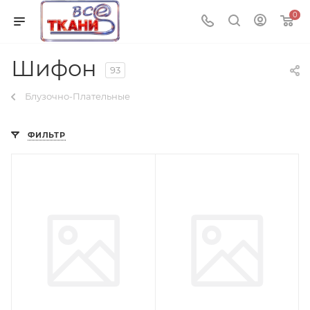
0
Шифон
93
Блузочно-Плательные
ФИЛЬТР