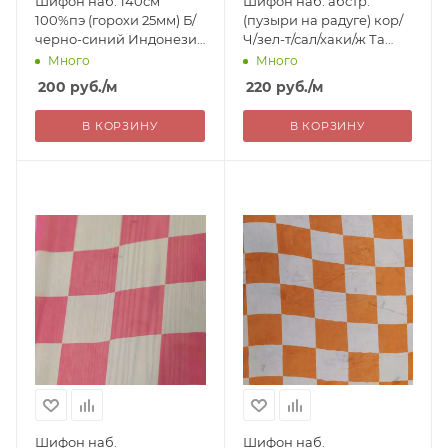
Шифон наб. 140см
Шифон наб. абстр.
100%пэ (горохи 25мм) Б/
(пузыри на радуге) кор/
черно-синий Индонезия
Ч/зел-т/сал/хаки/ж Та
200=уц
220=
Много
Много
200
руб.
/м
220
руб.
/м
В КОРЗИНУ
В КОРЗИНУ
Шифон наб.
Шифон наб.