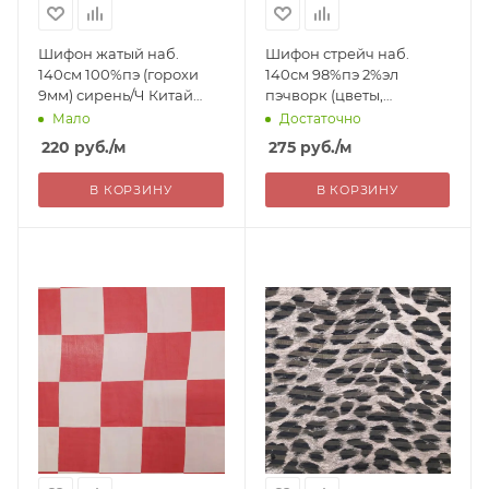
Шифон жатый наб.
Шифон стрейч наб.
140см 100%пэ (горохи
140см 98%пэ 2%эл
9мм) сирень/Ч Китай
пэчворк (цветы,
220=
калейдоскоп) красный
Мало
Достаточно
Китай 275=
220
руб.
/м
275
руб.
/м
В КОРЗИНУ
В КОРЗИНУ