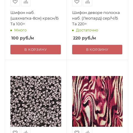
Шифон наб.
Шифон деворе полоска
(шахматка-8см) красн/Б
наб. (Леопард) сер/Ч/Б
Та 100=
Та 220=
Много
Достаточно
100
руб.
/м
220
руб.
/м
В КОРЗИНУ
В КОРЗИНУ