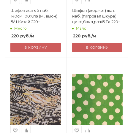
Шифон жатый наб.
Шифон (жоржет) жат.
140см 100%пэ (М. вьюн)
наб. (тигровая шкура)
Б/Ч Китай 220=
цикл,бакл,роз/Б Та 220=
Много
Мало
220
руб.
/м
220
руб.
/м
В КОРЗИНУ
В КОРЗИНУ