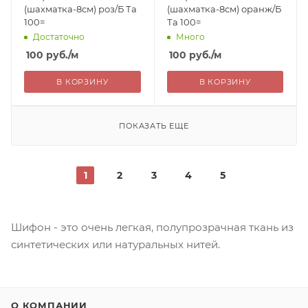
(шахматка-8см) роз/Б Та
(шахматка-8см) оранж/Б
100=
Та 100=
Достаточно
Много
100
руб.
/м
100
руб.
/м
В КОРЗИНУ
В КОРЗИНУ
ПОКАЗАТЬ ЕЩЕ
1
2
3
4
5
Шифон - это очень легкая, полупрозрачная ткань из
синтетических или натуральных нитей.
О КОМПАНИИ