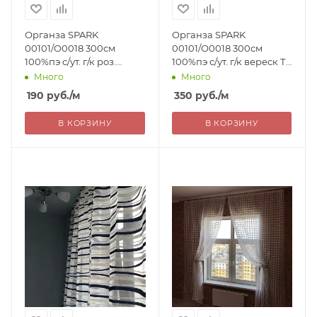
Органза SPARK
Органза SPARK
00101/O0018 300см
00101/O0018 300см
100%пэ с/ут. г/к роз.
100%пэ с/ут. г/к вереск Ту
коррал Ту 190=
350=
Много
Много
190
руб.
/м
350
руб.
/м
В КОРЗИНУ
В КОРЗИНУ