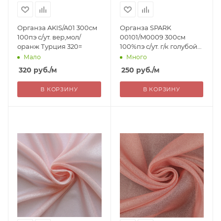
Органза AKIS/A01 300см
Органза SPARK
100пэ с/ут. вер,мол/
00101/M0009 300см
оранж Турция 320=
100%пэ с/ут. г/к голубой
Турция 250=
Мало
Много
320
руб.
/м
250
руб.
/м
В КОРЗИНУ
В КОРЗИНУ