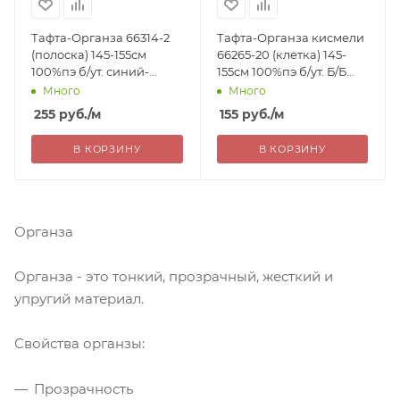
Тафта-Органза 66314-2
Тафта-Органза кисмели
(полоска) 145-155см
66265-20 (клетка) 145-
100%пэ б/ут. синий-
155см 100%пэ б/ут. Б/Б
тем,крем/Б Турция 255=
Турция 155= уценка
Много
Много
255
руб.
/м
155
руб.
/м
В КОРЗИНУ
В КОРЗИНУ
Органза
Органза - это тонкий, прозрачный, жесткий и
упругий материал.
Свойства органзы:
Прозрачность