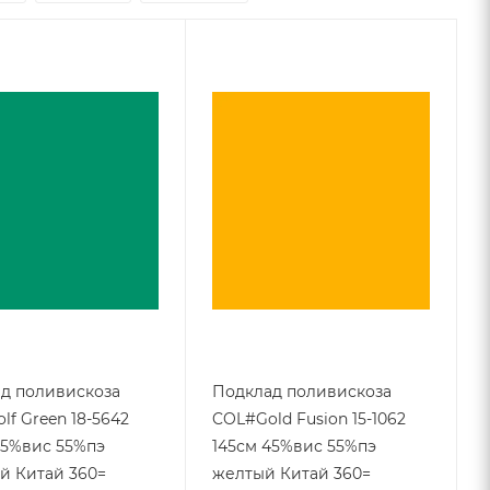
д поливискоза
Подклад поливискоза
lf Green 18-5642
COL#Gold Fusion 15-1062
45%вис 55%пэ
145см 45%вис 55%пэ
й Китай 360=
желтый Китай 360=