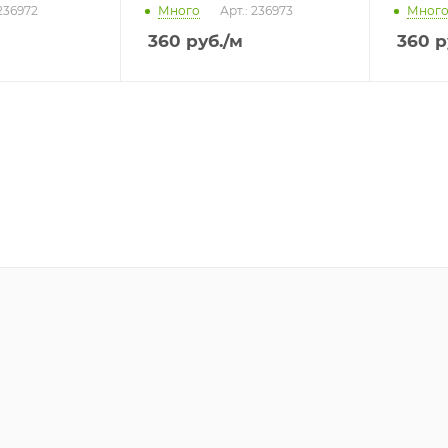
 236972
Много
Арт.: 236973
Мног
360
руб.
/м
360
р