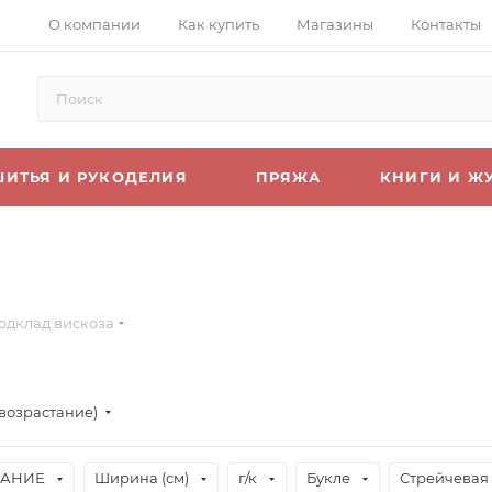
О компании
Как купить
Магазины
Контакты
ШИТЬЯ И РУКОДЕЛИЯ
ПРЯЖА
КНИГИ И Ж
одклад вискоза
(возрастание)
АНИЕ
Ширина (см)
г/к
Букле
Стрейчевая