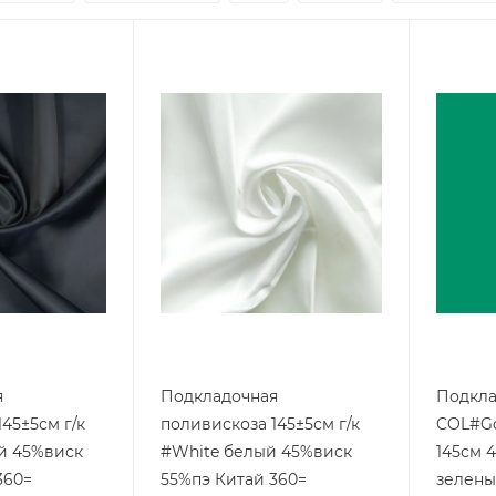
я
Подкладочная
Подкла
45±5см г/к
поливискоза 145±5см г/к
COL#Go
иск
#White белый 45%виск
145см 
360=
55%пэ Китай 360=
зелены