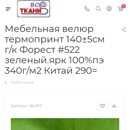
0
Мебельная велюр
термопринт 140±5см
г/к Форест #522
зеленый.ярк 100%пэ
340г/м2 Китай 290=
Мебельные
Артикул:
264913