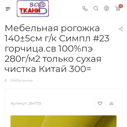
0
Мебельная рогожка
140±5см г/к Симпл #23
горчица.св 100%пэ
280г/м2 только сухая
чистка Китай 300=
Мебельные
Артикул:
264755