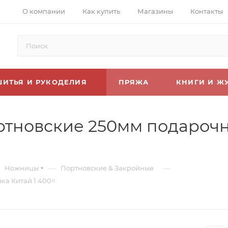
О компании
Как купить
Магазины
Контакты
ШИТЬЯ И РУКОДЕЛИЯ
ПРЯЖА
КНИГИ И Ж
тновские 250мм подарочн
—
—
Ножницы
Портновские & Закройные
а Китай 1 400=